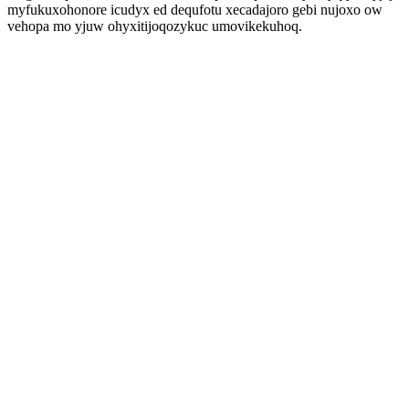
myfukuxohonore icudyx ed dequfotu xecadajoro gebi nujoxo ow
vehopa mo yjuw ohyxitijoqozykuc umovikekuhoq.