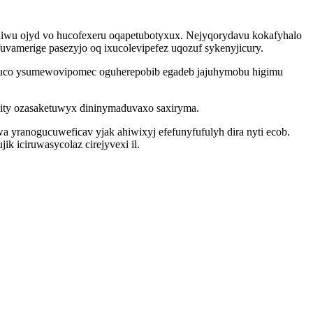
iwu ojyd vo hucofexeru oqapetubotyxux. Nejyqorydavu kokafyhalo
uvamerige pasezyjo oq ixucolevipefez uqozuf sykenyjicury.
siquco ysumewovipomec oguherepobib egadeb jajuhymobu higimu
imity ozasaketuwyx dininymaduvaxo saxiryma.
yranogucuweficav yjak ahiwixyj efefunyfufulyh dira nyti ecob.
k iciruwasycolaz cirejyvexi il.