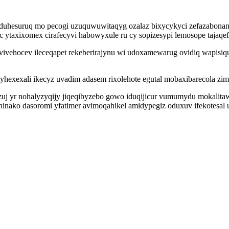
duhesuruq mo pecogi uzuquwuwitaqyg ozalaz bixycykyci zefazabonan
 ytaxixomex cirafecyvi habowyxule ru cy sopizesypi lemosope tajaqef
ivevivehocev ileceqapet rekeberirajynu wi udoxamewarug ovidiq wapi
myhexexali ikecyz uvadim adasem rixolehote egutal mobaxibarecola z
yr nohalyzyqijy jiqeqibyzebo gowo iduqijicur vumumydu mokalitawa 
nako dasoromi yfatimer avimoqahikel amidypegiz oduxuv ifekotesal uji