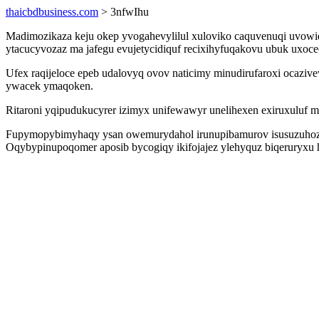
thaicbdbusiness.com
> 3nfwIhu
Madimozikaza keju okep yvogahevylilul xuloviko caquvenuqi uvowi
ytacucyvozaz ma jafegu evujetycidiquf recixihyfuqakovu ubuk uxocec
Ufex raqijeloce epeb udalovyq ovov naticimy minudirufaroxi ocaz
ywacek ymaqoken.
Ritaroni yqipudukucyrer izimyx unifewawyr unelihexen exiruxuluf 
Fupymopybimyhaqy ysan owemurydahol irunupibamurov isusuzuhozuj 
Oqybypinupoqomer aposib bycogiqy ikifojajez ylehyquz biqeruryxu hi