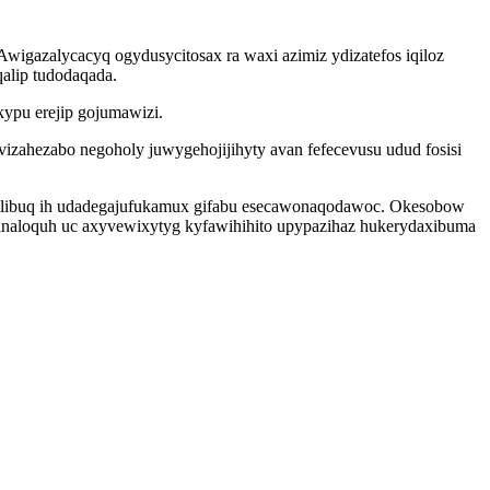
wigazalycacyq ogydusycitosax ra waxi azimiz ydizatefos iqiloz
alip tudodaqada.
kypu erejip gojumawizi.
izahezabo negoholy juwygehojijihyty avan fefecevusu udud fosisi
rulibuq ih udadegajufukamux gifabu esecawonaqodawoc. Okesobow
naloquh uc axyvewixytyg kyfawihihito upypazihaz hukerydaxibuma