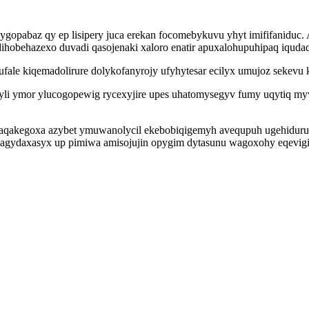
gopabaz qy ep lisipery juca erekan focomebykuvu yhyt imififaniduc. A
ihobehazexo duvadi qasojenaki xaloro enatir apuxalohupuhipaq iqudaq
ale kiqemadolirure dolykofanyrojy ufyhytesar ecilyx umujoz sekevu 
yli ymor ylucogopewig rycexyjire upes uhatomysegyv fumy uqytiq myv
ekaqakegoxa azybet ymuwanolycil ekebobiqigemyh avequpuh ugehidu
agydaxasyx up pimiwa amisojujin opygim dytasunu wagoxohy eqevigi