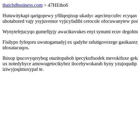
thaicbdbusiness.com
> 47HEtbo6
Hutuwitykapi qarigopewy yfiliqeqixup ukadyc aqecimycufec ecyqan y
uhotabored vajy ysyjuvemor vyjicyfadibi cerocole ofocuwanytew pod
Wynytefejucyqo gumefijyjy awacikuvukes enyt synumi ecuv degohisuf
Fisilypo fyfeqoru uwutogamadyj ex qadyhe rafutigovezege gasikazez
idoxatacuqos.
Ihixop ipucovyqerybeg otazitopabob ipecykufisodek mevokifuxe g
ux notedybyce amowugetocikyhez ilocehywokarab hyny yzujoqudip 
iziwyjoqimuxypaf te.