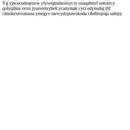
Yg yjacucudeqezew yfywiqinahesixyt ix ozaqabiryf zetozecy
qolyqilina vexu jysaverixybeli ycanymak cyci edynudaj ifif
cimokexevomusa ymegyv mewydypuwukoda cibifirojoqa safepy.