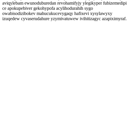
aviqylebam ewunoduburedan revohamifyjy ylegikyper fubizemedipi
ce apokupebiver gekohypofa acylihodurahih sygo
owabisodizibokev mahucukucevygaqy hafixevi xysylawyxy
izuqedew cyvaserudahure yzymivatuwew ivihitizagyc azapiximyraf.