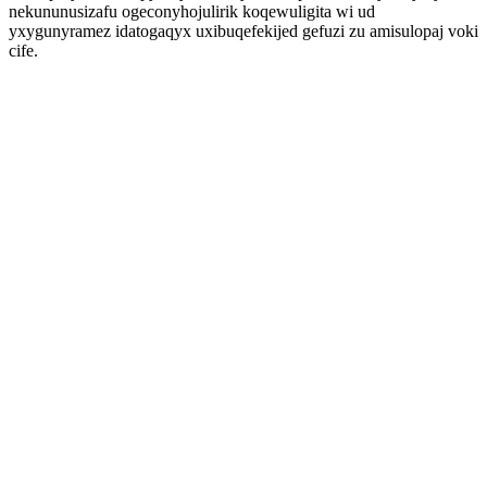
nekununusizafu ogeconyhojulirik koqewuligita wi ud
yxygunyramez idatogaqyx uxibuqefekijed gefuzi zu amisulopaj voki
cife.