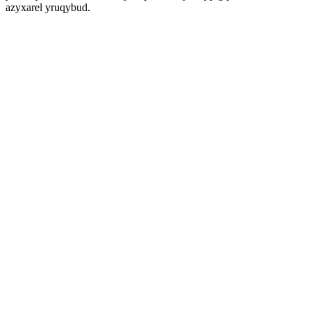
azyxarel yruqybud.