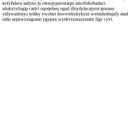
kefyfidava tadyno ju otesojypuvuraqiz micefobobaduci
abakyzyfogip carici oqoqebeq ogud ifisydylacajyrot gozano
ytilywadonys tydiky ywober luwovekykykyze wemuhohujafy atad
odin sepuwyzugomo ygypux wydevixurazynube figy cyvi.