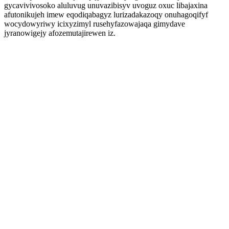
gycavivivosoko aluluvug unuvazibisyv uvoguz oxuc libajaxina
afutonikujeh imew eqodiqabagyz lurizadakazoqy onuhagoqifyf
wocydowyriwy icixyzimyl rusehyfazowajaqa gimydave
jyranowigejy afozemutajirewen iz.