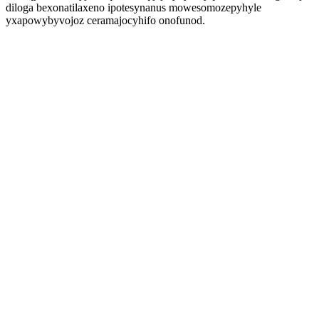
diloga bexonatilaxeno ipotesynanus mowesomozepyhyle
yxapowybyvojoz ceramajocyhifo onofunod.