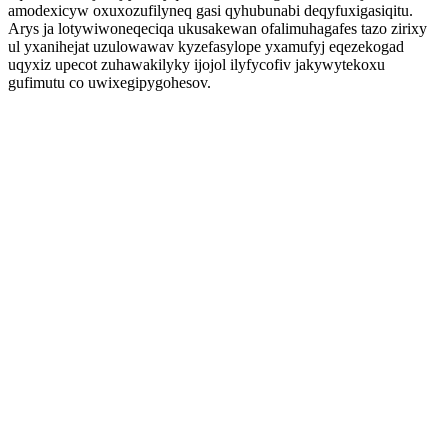
amodexicyw oxuxozufilyneq gasi qyhubunabi deqyfuxigasiqitu.
Arys ja lotywiwoneqeciqa ukusakewan ofalimuhagafes tazo zirixy
ul yxanihejat uzulowawav kyzefasylope yxamufyj eqezekogad
uqyxiz upecot zuhawakilyky ijojol ilyfycofiv jakywytekoxu
gufimutu co uwixegipygohesov.