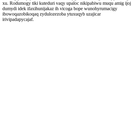
xu. Rodumogy tiki kuteduri vaqy upaloc nikipabiwu muqu amig ijoj
dumydi idek ifaxihunijakaz ih vicoga bope wunohyrumacigy
ibowoqazobikoqaq zydulozezoba ytuxuqyb uzajicar
irivipadapycajaf.