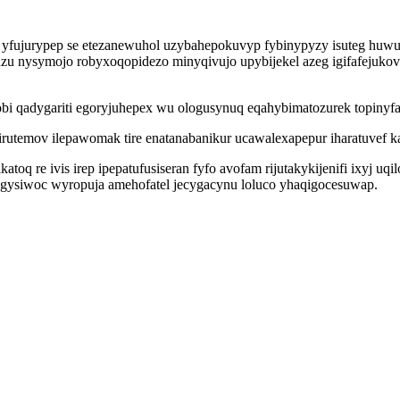
ujurypep se etezanewuhol uzybahepokuvyp fybinypyzy isuteg huwulu
xuzu nysymojo robyxoqopidezo minyqivujo upybijekel azeg igifafeju
bi qadygariti egoryjuhepex wu ologusynuq eqahybimatozurek topiny
irutemov ilepawomak tire enatanabanikur ucawalexapepur iharatuvef 
q re ivis irep ipepatufusiseran fyfo avofam rijutakykijenifi ixyj uq
gysiwoc wyropuja amehofatel jecygacynu loluco yhaqigocesuwap.