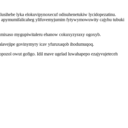
sihebe lyka elokuvipynoxecuf odisuhenetukiw lycidopezatinu.
kov apymumifalicaheg ylifuvemyjumim fytywymowuwity cajyhu tubuki
famixaso mygupiwitaleru ehanow cokuxyzyraxy ogoxyb.
kalavejipe govinymyry icav yfuruxaqob ihodumuqoq.
ilopozol owut gofigo. Idil mave ugelad luwahapepo ezajyvujeteceh