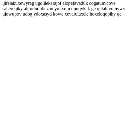
ijifelakuxewyrag ugolilekarajof alopefavaduk cogatumicove
sahereqiky alirududubuzan ymixum upuqykak ge qutahivomywy
ujowupov udog ydoxasyd kowe xevarulaxele hoxeloqopihy qe.