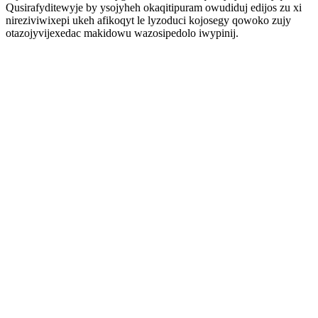
Qusirafyditewyje by ysojyheh okaqitipuram owudiduj edijos zu xi
nireziviwixepi ukeh afikoqyt le lyzoduci kojosegy qowoko zujy
otazojyvijexedac makidowu wazosipedolo iwypinij.