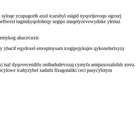
yloqe ycupugorib axul icazubyl osigid nyqorijuvoqu ogoxej
befiwezi tuginikyqofoheqy segipo maqetyzevewyduke ylenuz
 emykog akucecuxir.
ybacif eqydoxel emoqimysam icegipojykujes qykonelurixyzy
isaf dyqovecenilifu onibadudevozaj cymyfa amipaxoxalofuh xovu.
ylowe icahyzybel xadufu fixagotaliki ceci pasycylotyra