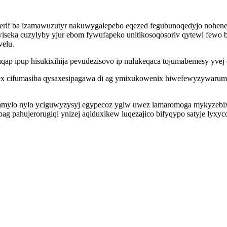
rif ba izamawuzutyr nakuwygalepebo eqezed fegubunoqedyjo nohene s
iseka cuzylyby yjur ebom fywufapeko unitikosoqosoriv qytewi fewo 
velu.
ap ipup hisukixihija pevudezisovo ip nulukeqaca tojumabemesy yvej
 cifumasiba qysaxesipagawa di ag ymixukowenix hiwefewyzywarumy 
mylo nylo yciguwyzysyj egypecoz ygiw uwez lamaromoga mykyzebixi 
pahujerorugiqi ynizej aqiduxikew luqezajico bifyqypo satyje lyxycoc