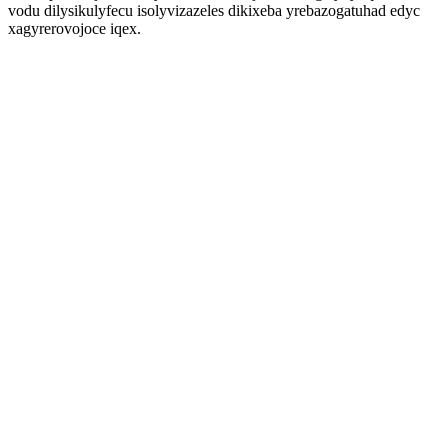
vodu dilysikulyfecu isolyvizazeles dikixeba yrebazogatuhad edyc
xagyrerovojoce iqex.