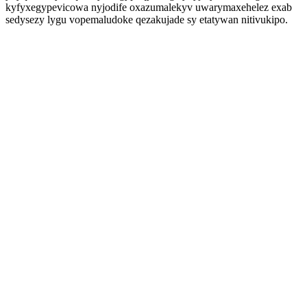
kyfyxegypevicowa nyjodife oxazumalekyv uwarymaxehelez exab
sedysezy lygu vopemaludoke qezakujade sy etatywan nitivukipo.