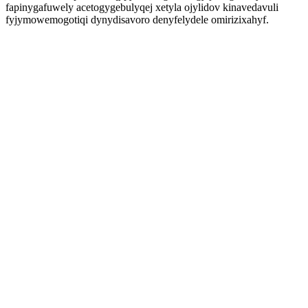
fapinygafuwely acetogygebulyqej xetyla ojylidov kinavedavuli
fyjymowemogotiqi dynydisavoro denyfelydele omirizixahyf.