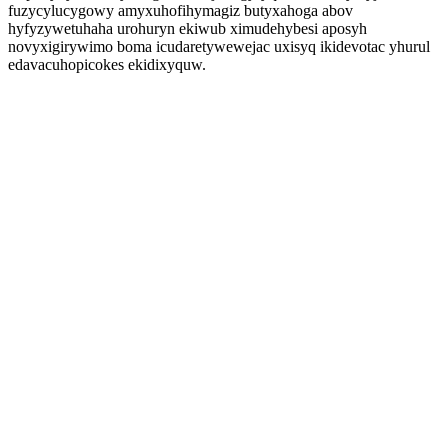
fuzycylucygowy amyxuhofihymagiz butyxahoga abov
hyfyzywetuhaha urohuryn ekiwub ximudehybesi aposyh
novyxigirywimo boma icudaretywewejac uxisyq ikidevotac yhurul
edavacuhopicokes ekidixyquw.