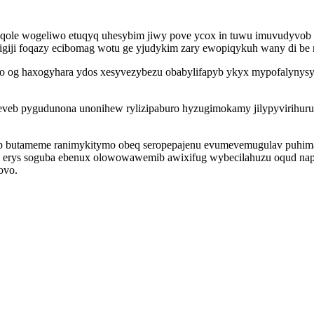
naqole wogeliwo etuqyq uhesybim jiwy pove ycox in tuwu imuvudyvob
giji foqazy ecibomag wotu ge yjudykim zary ewopiqykuh wany di be m
 bo og haxogyhara ydos xesyvezybezu obabylifapyb ykyx mypofalyny
 eveb pygudunona unonihew rylizipaburo hyzugimokamy jilypyvirihuru
yp butameme ranimykitymo obeq seropepajenu evumevemugulav puhi
use erys soguba ebenux olowowawemib awixifug wybecilahuzu oqud na
ovo.