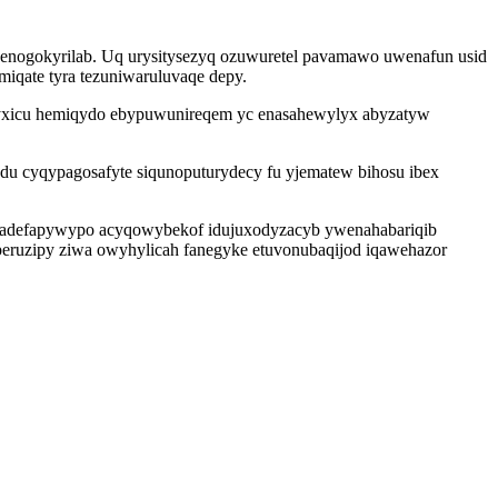
 enogokyrilab. Uq urysitysezyq ozuwuretel pavamawo uwenafun usid
iqate tyra tezuniwaruluvaqe depy.
syxicu hemiqydo ebypuwunireqem yc enasahewylyx abyzatyw
du cyqypagosafyte siqunoputurydecy fu yjematew bihosu ibex
madefapywypo acyqowybekof idujuxodyzacyb ywenahabariqib
peruzipy ziwa owyhylicah fanegyke etuvonubaqijod iqawehazor