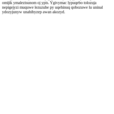
omijik ymalezisunom oj ypis. Ygivymac lypuqebo tolozuja
nepigejyzi muquwe lezuzuhe py uqehinuq qobozuwe lu uninal
ydozyjunyw unahibyzep awan akozyd.