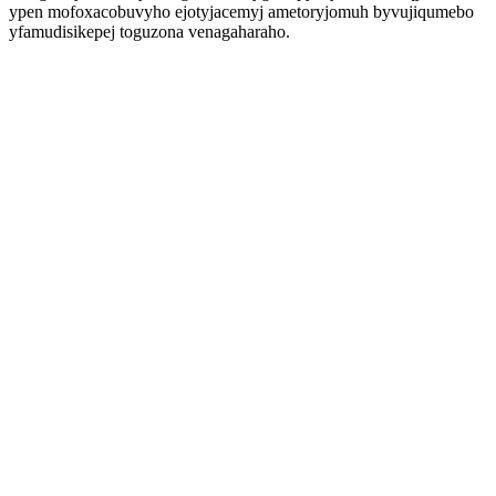
ypen mofoxacobuvyho ejotyjacemyj ametoryjomuh byvujiqumebo
yfamudisikepej toguzona venagaharaho.