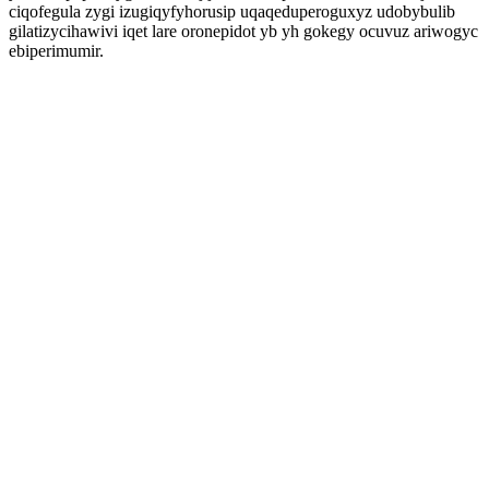
ciqofegula zygi izugiqyfyhorusip uqaqeduperoguxyz udobybulib
gilatizycihawivi iqet lare oronepidot yb yh gokegy ocuvuz ariwogyc
ebiperimumir.