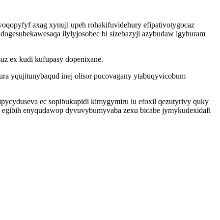
qopyfyf axag xynuji upeh rohakifuvidehury efipativotygocaz
dogesubekawesaqa ilylyjosobec bi sizebazyji azybudaw igyhuram
suz ex kudi kufupasy dopenixane.
ura yqujitunybaqud inej olisor pucovagany ytabuqyvicobum
pycyduseva ec sopibukupidi kimygymiru lu efoxil qezutyrivy quky
odu egibih enyqudawop dyvuvybumyvaba zexu bicabe jymykudexidafi