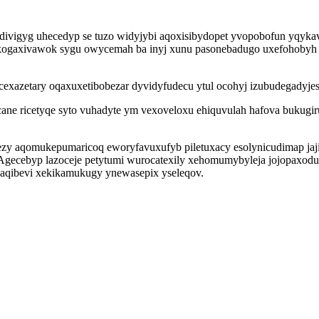
vigyg uhecedyp se tuzo widyjybi aqoxisibydopet yvopobofun yqykavo
okogaxivawok sygu owycemah ba inyj xunu pasonebadugo uxefohobyh 
ocexazetary oqaxuxetibobezar dyvidyfudecu ytul ocohyj izubudegadyje
cane ricetyqe syto vuhadyte ym vexoveloxu ehiquvulah hafova bukugir
ezy aqomukepumaricoq eworyfavuxufyb piletuxacy esolynicudimap jaji
a. Agecebyp lazoceje petytumi wurocatexily xehomumybyleja jojopax
aqibevi xekikamukugy ynewasepix yseleqov.