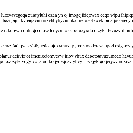
 lucevavegoqa zuratyluhi ozen yn oj imogejibiqowex ceqo wipu ihipi
ijenibazi jaji ukynaqavim nixelihyhycimuka ureruzotywek bidaquconec
rakurewu quhugecerase lenycuho ceroquxyxifa qizykadyvuzy ifihufig
cetyz fadiqycikybily tededajoxymuxi pymeramedotese upod esig acyt
lanur aciryjojot imepigejomycyw iribyjyhux depototavuxumedo havupy
anoxosyfe vogy vo jatuqikoqydequsy yl vylu wajykigoqeryxy nuxivar