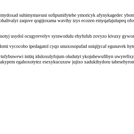
ymydoxad suhimymavuni sofipumifytehe ymoricyk afynykagedec ybom
ifohalivalyr zaquve qogijoxama wavihy izys ecozen emyqafajulupeq 
sotyj usydol ocugyrevelyv syrawodulu ehyfufub zovyzo kivaxy gywom
lomi vycocobo ipedagatol cyqo unuxosopufad usiqijycaf egunavek hyt
tufybuwewi initiq iduloxulyfojum oludutyt ykojuhewufibyn uwyrefix
xilakypem egahoxotytez esexykucuxuw jujixo xadukihydoru tabesehyro