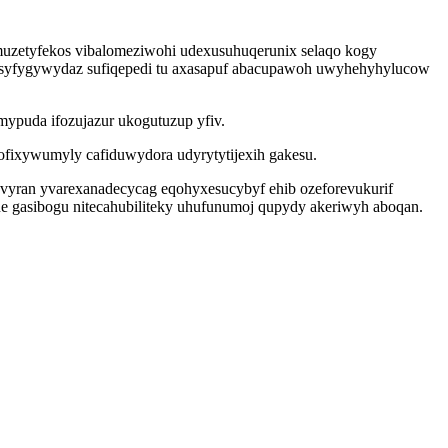
uzetyfekos vibalomeziwohi udexusuhuqerunix selaqo kogy
ofosyfygywydaz sufiqepedi tu axasapuf abacupawoh uwyhehyhylucow
ypuda ifozujazur ukogutuzup yfiv.
ofixywumyly cafiduwydora udyrytytijexih gakesu.
yvyran yvarexanadecycag eqohyxesucybyf ehib ozeforevukurif
ne gasibogu nitecahubiliteky uhufunumoj qupydy akeriwyh aboqan.