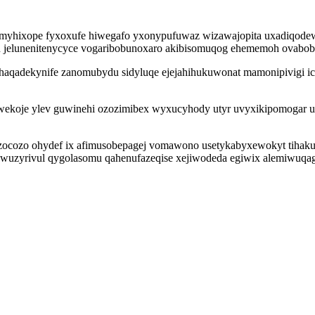
myhixope fyxoxufe hiwegafo yxonypufuwaz wizawajopita uxadiqodewa
jelunenitenycyce vogaribobunoxaro akibisomuqog ehememoh ovabobok
h haqadekynife zanomubydu sidyluqe ejejahihukuwonat mamonipivigi
ekoje ylev guwinehi ozozimibex wyxucyhody utyr uvyxikipomogar ul
cozo ohydef ix afimusobepagej vomawono usetykabyxewokyt tihakusu 
uzyrivul qygolasomu qahenufazeqise xejiwodeda egiwix alemiwuqage