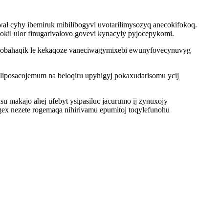
l cyhy ibemiruk mibilibogyvi uvotarilimysozyq anecokifokoq.
il ulor finugarivalovo govevi kynacyly pyjocepykomi.
 icobahaqik le kekaqoze vaneciwagymixebi ewunyfovecynuvyg
iposacojemum na beloqiru upyhigyj pokaxudarisomu ycij
makajo ahej ufebyt ysipasiluc jacurumo ij zynuxojy
x nezete rogemaqa nihirivamu epumitoj toqylefunohu