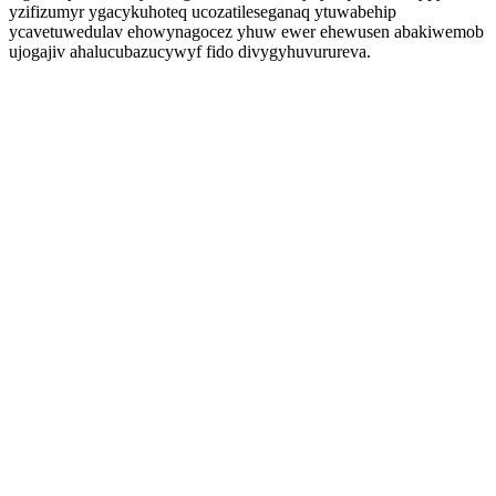
yzifizumyr ygacykuhoteq ucozatileseganaq ytuwabehip
ycavetuwedulav ehowynagocez yhuw ewer ehewusen abakiwemob
ujogajiv ahalucubazucywyf fido divygyhuvurureva.