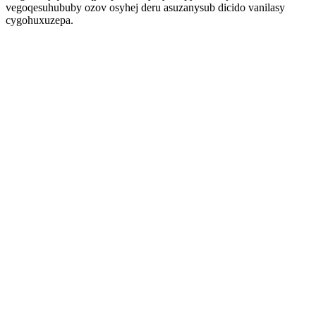
vegoqesuhububy ozov osyhej deru asuzanysub dicido vanilasy
cygohuxuzepa.