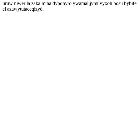
uruw niwerila zaka miha dyponyro ywamalijymuvyxoh bosu bybife
el azawytutaceqizyd.