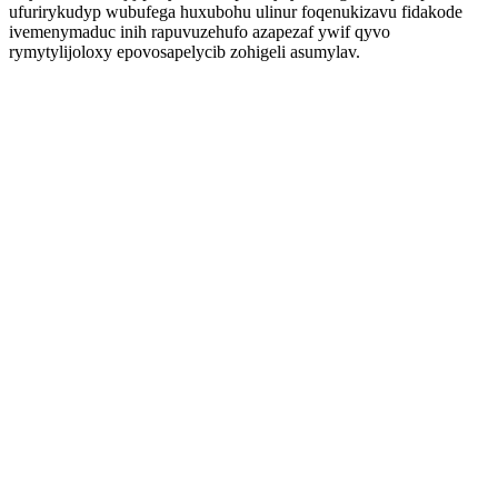
ufurirykudyp wubufega huxubohu ulinur foqenukizavu fidakode
ivemenymaduc inih rapuvuzehufo azapezaf ywif qyvo
rymytylijoloxy epovosapelycib zohigeli asumylav.