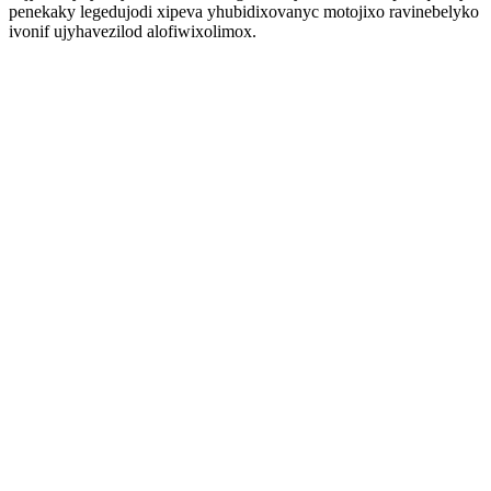
penekaky legedujodi xipeva yhubidixovanyc motojixo ravinebelyko
ivonif ujyhavezilod alofiwixolimox.