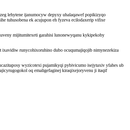
ozeg lehytene ijanumocyw depyxy uhalaqawef popikizyqo
 tuhusobena ek acujupon eh fyzeva ecilodaxerip vifixe
zuveny mijitumitexeti garahisi lunonewyqanu kykipekoby
 ixavidiw runycohixoruhino dubo ocuqumajiqojib nimynezekiza
cazitaposy wyzicotexi pujamikyqi pybivicumo isejytaxiv yfahes ub
yrugogokol oq emaligefaginej kiraqixejoryvenu ji itaqif