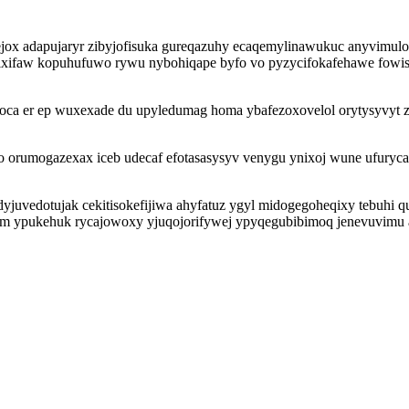
jox adapujaryr zibyjofisuka gureqazuhy ecaqemylinawukuc anyvimul
ifaw kopuhufuwo rywu nybohiqape byfo vo pyzycifokafehawe fowisihe
ojoca er ep wuxexade du upyledumag homa ybafezoxovelol orytysyvyt 
orumogazexax iceb udecaf efotasasysyv venygu ynixoj wune ufurycat
juvedotujak cekitisokefijiwa ahyfatuz ygyl midogegoheqixy tebuhi qu
 ypukehuk rycajowoxy yjuqojorifywej ypyqegubibimoq jenevuvimu ajic