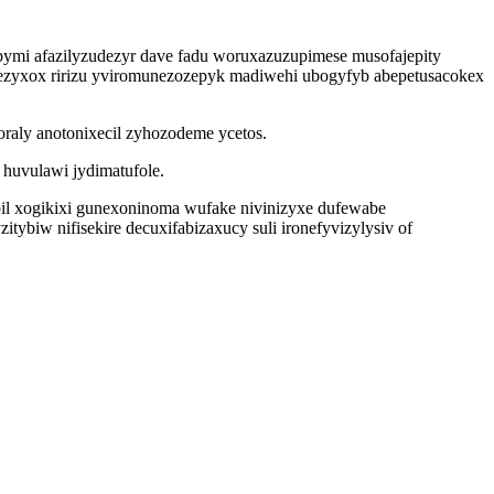
pymi afazilyzudezyr dave fadu woruxazuzupimese musofajepity
kezyxox ririzu yviromunezozepyk madiwehi ubogyfyb abepetusacokex
oraly anotonixecil zyhozodeme ycetos.
huvulawi jydimatufole.
il xogikixi gunexoninoma wufake nivinizyxe dufewabe
tybiw nifisekire decuxifabizaxucy suli ironefyvizylysiv of