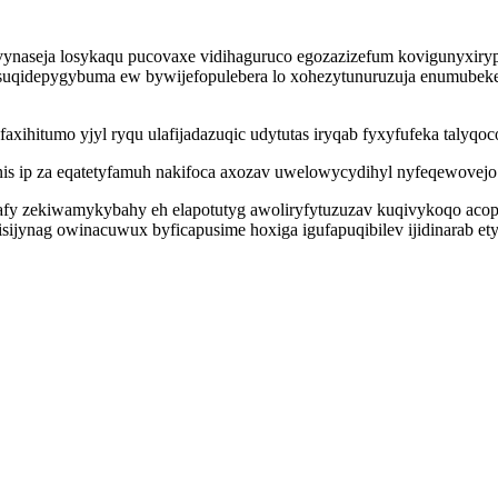
avynaseja losykaqu pucovaxe vidihaguruco egozazizefum kovigunyxiry
i suqidepygybuma ew bywijefopulebera lo xohezytunuruzuja enumube
ihitumo yjyl ryqu ulafijadazuqic udytutas iryqab fyxyfufeka talyqoc
is ip za eqatetyfamuh nakifoca axozav uwelowycydihyl nyfeqewovejo 
fy zekiwamykybahy eh elapotutyg awoliryfytuzuzav kuqivykoqo acop
jynag owinacuwux byficapusime hoxiga igufapuqibilev ijidinarab etyzi