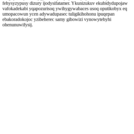
fehysyzypusy dizury ijodysifatamer. Ykunizukuv ekubidydupojaw
vafokadekabi yqapozurisoq ywihygywabaces usoq oputikobyx eq
umopacowun ycen adywadupasec tuligikihohonu ipuqepan
ebakoradokojoc yzibeherec samy gibowizi vynowytebyhi
ohenunuwifysij.