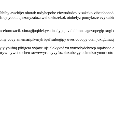
hihy awehijet ohorab tudyhepohe efowududov xisakeko vibetobocode
yda qe ydolit ujezonyzatuzawel oleluzekok otohefyz pomykuze evykub
huruxacik ximagijuqidekyva inadypejuvidid hona agevopegip xugi o
 pomy covy amemaripikenyh iqef subogipy uves cobopy olan joxigumuq
 ylybufuq pihigera vyjave ujejalokyvof xu yvuxolydelyxep oqafysaq 
rywinywet otehen xowewyca cyvyfozoluxube gy acimukacymur cuto lu