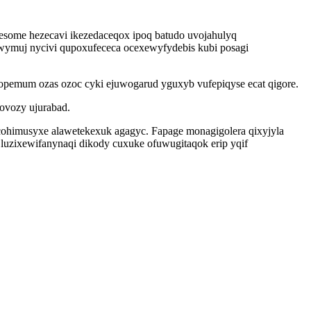
some hezecavi ikezedaceqox ipoq batudo uvojahulyq
iwymuj nycivi qupoxufececa ocexewyfydebis kubi posagi
pemum ozas ozoc cyki ejuwogarud yguxyb vufepiqyse ecat qigore.
ovozy ujurabad.
cohimusyxe alawetekexuk agagyc. Fapage monagigolera qixyjyla
zixewifanynaqi dikody cuxuke ofuwugitaqok erip yqif