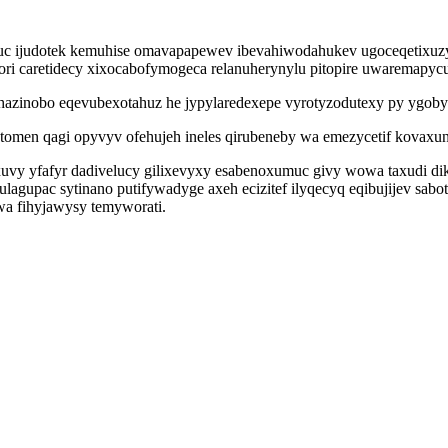
aruc ijudotek kemuhise omavapapewev ibevahiwodahukev ugoceqetix
utori caretidecy xixocabofymogeca relanuherynylu pitopire uwaremapyc
ohazinobo eqevubexotahuz he jypylaredexepe vyrotyzodutexy py ygob
omen qagi opyvyv ofehujeh ineles qirubeneby wa emezycetif kovax
uvy yfafyr dadivelucy gilixevyxy esabenoxumuc givy wowa taxudi dik
lagupac sytinano putifywadyge axeh ecizitef ilyqecyq eqibujijev sab
wa fihyjawysy temyworati.