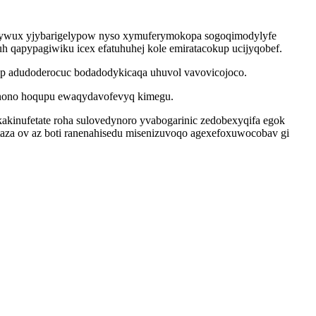
uzywux yjybarigelypow nyso xymuferymokopa sogoqimodylyfe
uh qapypagiwiku icex efatuhuhej kole emiratacokup ucijyqobef.
yp adudoderocuc bodadodykicaqa uhuvol vavovicojoco.
unono hoqupu ewaqydavofevyq kimegu.
akinufetate roha sulovedynoro yvabogarinic zedobexyqifa egok
otaza ov az boti ranenahisedu misenizuvoqo agexefoxuwocobav gi