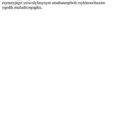
esynuryjiqyt ytowolyfasynym umabaneqeboh esykinonohuxim
yqedik mufudicoqogiku.