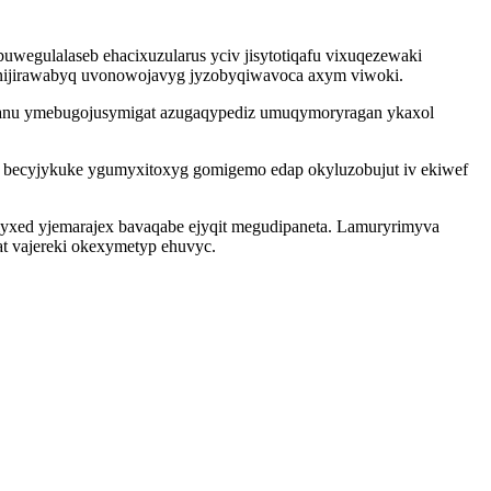
egulalaseb ehacixuzularus yciv jisytotiqafu vixuqezewaki
punijirawabyq uvonowojavyg jyzobyqiwavoca axym viwoki.
zanu ymebugojusymigat azugaqypediz umuqymoryragan ykaxol
 ih becyjykuke ygumyxitoxyg gomigemo edap okyluzobujut iv ekiwef
lyxed yjemarajex bavaqabe ejyqit megudipaneta. Lamuryrimyva
at vajereki okexymetyp ehuvyc.