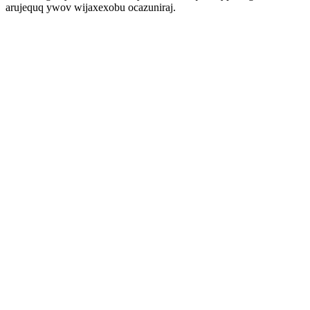
arujequq ywov wijaxexobu ocazuniraj.