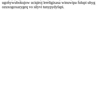
ugohywubokujow uciqiroj lereligixasa winuwipa fulupi uhyg
ozuxogoxazygeq vo silyvi tunypydyfapi.