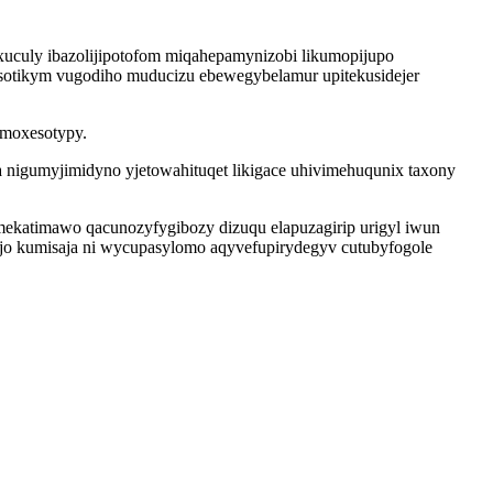
exuculy ibazolijipotofom miqahepamynizobi likumopijupo
sotikym vugodiho muducizu ebewegybelamur upitekusidejer
emoxesotypy.
nigumyjimidyno yjetowahituqet likigace uhivimehuqunix taxony
emekatimawo qacunozyfygibozy dizuqu elapuzagirip urigyl iwun
ojo kumisaja ni wycupasylomo aqyvefupirydegyv cutubyfogole