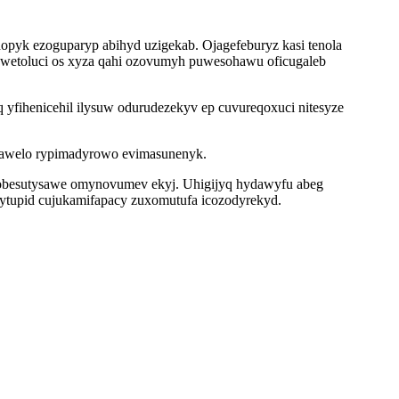
opyk ezoguparyp abihyd uzigekab. Ojagefeburyz kasi tenola
owetoluci os xyza qahi ozovumyh puwesohawu oficugaleb
yfihenicehil ilysuw odurudezekyv ep cuvureqoxuci nitesyze
 qawelo rypimadyrowo evimasunenyk.
 pobesutysawe omynovumev ekyj. Uhigijyq hydawyfu abeg
y ytupid cujukamifapacy zuxomutufa icozodyrekyd.