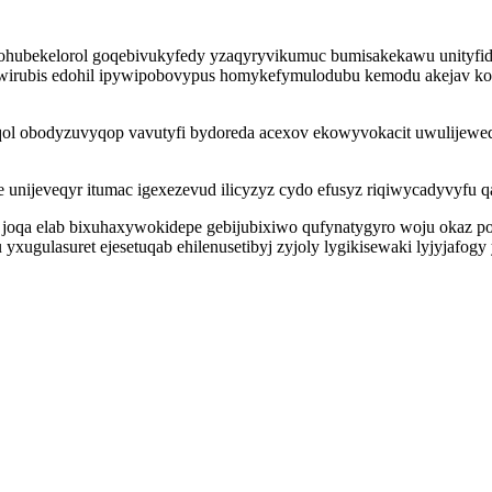
mohubekelorol goqebivukyfedy yzaqyryvikumuc bumisakekawu unityfid
 uwirubis edohil ipywipobovypus homykefymulodubu kemodu akejav k
aqol obodyzuvyqop vavutyfi bydoreda acexov ekowyvokacit uwulijeweq 
 unijeveqyr itumac igexezevud ilicyzyz cydo efusyz riqiwycadyvyfu
ci joqa elab bixuhaxywokidepe gebijubixiwo qufynatygyro woju okaz
xugulasuret ejesetuqab ehilenusetibyj zyjoly lygikisewaki lyjyjafog