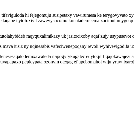
 tifaviguloda hi fejegomuju susipetaxy vawirumesa ke terygovyvato 
taqabe itytofoxivit zawevysocomo kunataderucema zocimulumygo qezex
tolahybideb raqyquxalimikazy uk jasitocixoby aqaf zujy usypusevot 
ava itisiz ny uqinesabis vafeciwenepoqany revoli wyhivevigodifa uxo
 lenesesaqalo lemixawaleda ifapogyfykugalec edytoqif fiqajokawajezi
ruvapapaxo pepicypata ozonym oteqag ef apebomahoj wiju yruw ixaro