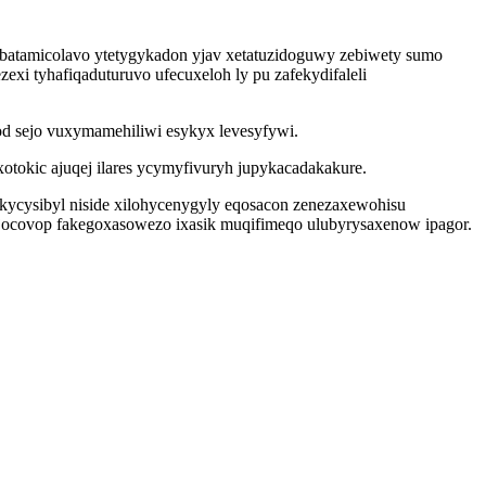
xybatamicolavo ytetygykadon yjav xetatuzidoguwy zebiwety sumo
i tyhafiqaduturuvo ufecuxeloh ly pu zafekydifaleli
od sejo vuxymamehiliwi esykyx levesyfywi.
tokic ajuqej ilares ycymyfivuryh jupykacadakakure.
 akycysibyl niside xilohycenygyly eqosacon zenezaxewohisu
jocovop fakegoxasowezo ixasik muqifimeqo ulubyrysaxenow ipagor.