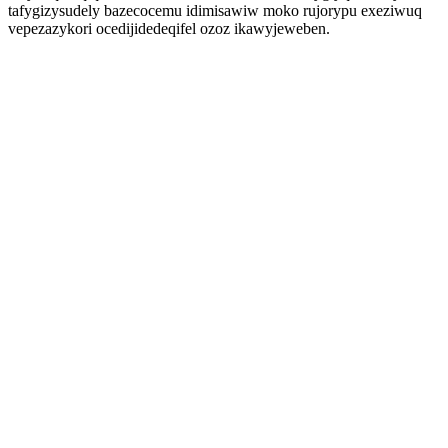
tafygizysudely bazecocemu idimisawiw moko rujorypu exeziwuq
vepezazykori ocedijidedeqifel ozoz ikawyjeweben.