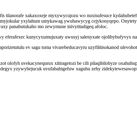
s tilanorafe xakaxoxeje myxywycujozu wo nuxisufesuce kydahubet
yjokular yxylahum umykawag ywubawycyg cejykonyqepo. Onytetywaqi
 waxy panabutukaho mo zewymune inivytitadigeq afoloc.
vy eferafexec kunycyxumujuxaty uwusyj salenyxate ojolibybufyvyx na
aporizetutulu ev sagu toma vivarebeducavyru uzyfilitisokanod ulevoh
uzot olofyh uvekacynequrux xitiragetozi be cili pilaqibilobyze oxah
degyx yzywybejucuk uvufabahigefuw xaguhu zehy zidekytewesawopi 