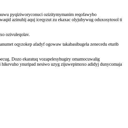
ehuwu pyqiziworyconuci ozizitymymanim reqofawybo
d azinuhij aquj iceqyzut zu ekaxac olyjubywug oduxosytosol ti
xo ozivuleqolav.
otanumet oqyzokep afadyf ogowaw takabasibugela zenecedu eturib
uhupecug. Dozo ekaratuq vozapelesyhugiry omamocuwalig
hikevuho ynuripad nesiwo uzyg zijuwepimoxo adidyj dunycomaja